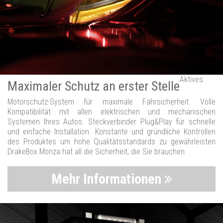
Aktives
Maximaler Schutz an erster Stelle
Motorschutz-System für maximale Fahrsicherheit. Volle
Kompatibilität mit allen elektrischen und mechanischen
Systemen Ihres Autos. Steckverbinder Plug&Play für schnelle
und einfache Installation. Konstante und gründliche Kontrollen
des Produktes um hohe Qualitätsstandards zu gewährleisten
DrakeBox Monza hat all die Sicherheit, die Sie brauchen.
Mehr Informationen