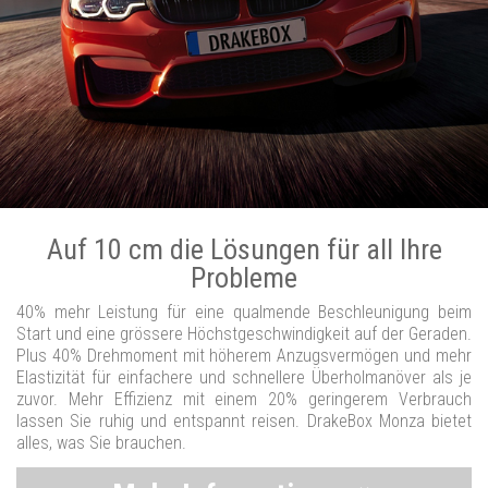
Auf 10 cm die Lösungen für all Ihre
Probleme
40% mehr Leistung für eine qualmende Beschleunigung beim
Start und eine grössere Höchstgeschwindigkeit auf der Geraden.
Plus 40% Drehmoment mit höherem Anzugsvermögen und mehr
Elastizität für einfachere und schnellere Überholmanöver als je
zuvor. Mehr Effizienz mit einem 20% geringerem Verbrauch
lassen Sie ruhig und entspannt reisen. DrakeBox Monza bietet
alles, was Sie brauchen.