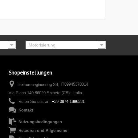
Motorisierung
Shopeinstellungen
IT09945370014
Via Piana 140 86020 Spinete (CB) - Italia
Rufen Sie uns an:
+39 0874 1896381
Kontakt
Nutzungsbedingungen
Retouren und Allgemeine