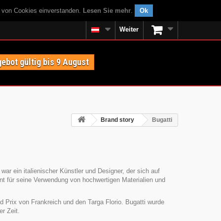
g von Cookies einverstanden.
Lesen Sie mehr
.
Ok
Weiter
ebot gültig bis 9 August
Brand story
Bugatti
ar ein italienischer Künstler und Designer, der sich auf
nnt für seine Verwendung von hochwertigen Materialien und
 Prix von Frankreich und den Targa Florio. Bugatti wurde
r Zeit.