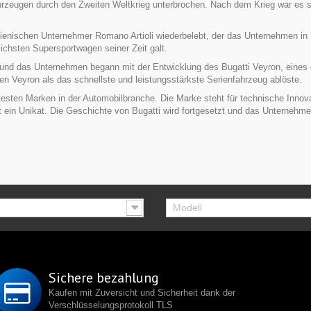
ahrzeugen durch den Zweiten Weltkrieg unterbrochen. Nach dem Krieg war es 
lienischen Unternehmer Romano Artioli wiederbelebt, der das Unternehmen in
tlichsten Supersportwagen seiner Zeit galt.
d das Unternehmen begann mit der Entwicklung des Bugatti Veyron, eines de
 den Veyron als das schnellste und leistungsstärkste Serienfahrzeug ablöste.
rtesten Marken in der Automobilbranche. Die Marke steht für technische Inno
t ein Unikat. Die Geschichte von Bugatti wird fortgesetzt und das Unternehme
Modell
Sichere bezahlung
Kaufen mit Zuversicht und Sicherheit dank der
Verschlüsselungsprotokoll TLS