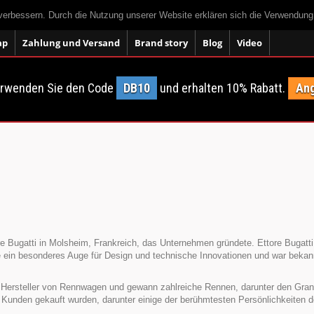
 verbessern. Durch die Nutzung unserer Website erklären sich die Verwendun
ap
Zahlung und Versand
Brand story
Blog
Video
erwenden Sie den Code
DB10
und erhalten 10% Rabatt.
Ang
 Bugatti in Molsheim, Frankreich, das Unternehmen gründete. Ettore Bugatti w
te ein besonderes Auge für Design und technische Innovationen und war beka
r Hersteller von Rennwagen und gewann zahlreiche Rennen, darunter den Grand
Kunden gekauft wurden, darunter einige der berühmtesten Persönlichkeiten de