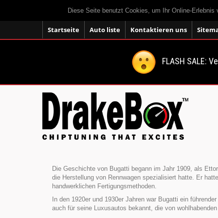
Diese Seite benutzt Cookies, um Ihr Online-Erlebnis
Startseite
Auto liste
Kontaktieren uns
Sitem
FLASH SALE: V
Die Geschichte von Bugatti begann im Jahr 1909, als Ettore
die Herstellung von Rennwagen spezialisiert hatte. Er hat
handwerklichen Fertigungsmethoden.
In den 1920er und 1930er Jahren war Bugatti ein führende
auch für seine Luxusautos bekannt, die von wohlhabenden 