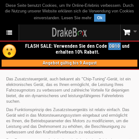
Diese Seite benutzt Cookies, um Ihr Online-Erlebnis verbessern. Durch
die Nutzung unserer Website erklären sich die Verwendung von Cookies
einverstanden.
Lesen Sie mehr
.
Ok
FLASH SALE: Verwenden Sie den Code
und
DB10
erhalten 10% Rabatt.
Angebot gültig bis 9 August
Das Zusatzsteuergerät, auch bekannt als "Chip-Tuning"-Gerät, ist ein
elektronisches Gerät, das es Ihnen ermöglicht, die Leistung Ihres
Fahrzeugmotors zu verbessern und zahlreiche Vorteile für diejenigen
bietet, die ein dynamischeres und leistungsfähigeres Fahrerlebnis
suchen.
Das Funktionsprinzip des Zusatzsteuergeräts ist relativ einfach. Das
Gerät wird in das Motorsteuerungssystem eingebaut und ermöglicht
es Ihnen, die Betriebsparameter des Motors zu modifizieren, um die
Leistung und das Drehmoment zu erhöhen, die Beschleunigung zu
verbessern und den Kraftstoffverbrauch zu reduzieren.