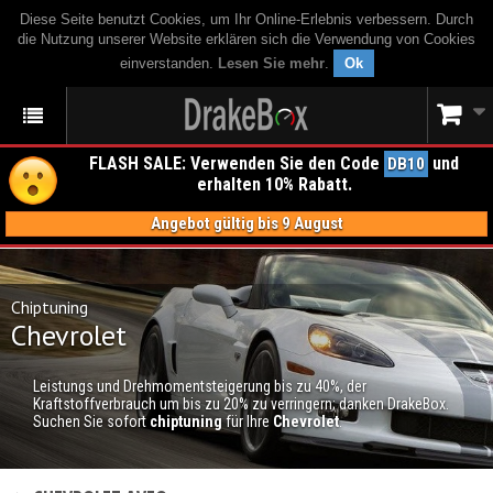
Diese Seite benutzt Cookies, um Ihr Online-Erlebnis verbessern. Durch
die Nutzung unserer Website erklären sich die Verwendung von Cookies
einverstanden.
Lesen Sie mehr
.
Ok
FLASH SALE: Verwenden Sie den Code
und
DB10
erhalten 10% Rabatt.
Angebot gültig bis 9 August
Chiptuning
Chevrolet
Leistungs und Drehmomentsteigerung bis zu 40%, der
Kraftstoffverbrauch um bis zu 20% zu verringern; danken DrakeBox.
Suchen Sie sofort
chiptuning
für Ihre
Chevrolet
.
CHIPTUNING