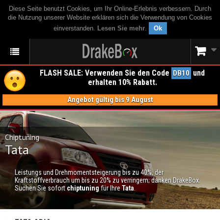
Diese Seite benutzt Cookies, um Ihr Online-Erlebnis verbessern. Durch
die Nutzung unserer Website erklären sich die Verwendung von Cookies
einverstanden.
Lesen Sie mehr
.
Ok
FLASH SALE: Verwenden Sie den Code
und
DB10
erhalten 10% Rabatt.
Angebot gültig bis 9 August
Chiptuning
Tata
Leistungs und Drehmomentsteigerung bis zu 40%, der
Kraftstoffverbrauch um bis zu 20% zu verringern; danken DrakeBox.
Suchen Sie sofort
chiptuning
für Ihre
Tata
.
CHIPTUNING