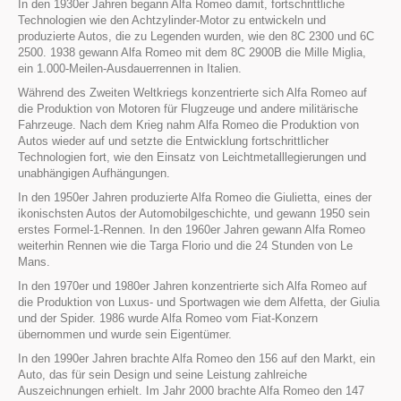
In den 1930er Jahren begann Alfa Romeo damit, fortschrittliche
Technologien wie den Achtzylinder-Motor zu entwickeln und
produzierte Autos, die zu Legenden wurden, wie den 8C 2300 und 6C
2500. 1938 gewann Alfa Romeo mit dem 8C 2900B die Mille Miglia,
ein 1.000-Meilen-Ausdauerrennen in Italien.
Während des Zweiten Weltkriegs konzentrierte sich Alfa Romeo auf
die Produktion von Motoren für Flugzeuge und andere militärische
Fahrzeuge. Nach dem Krieg nahm Alfa Romeo die Produktion von
Autos wieder auf und setzte die Entwicklung fortschrittlicher
Technologien fort, wie den Einsatz von Leichtmetalllegierungen und
unabhängigen Aufhängungen.
In den 1950er Jahren produzierte Alfa Romeo die Giulietta, eines der
ikonischsten Autos der Automobilgeschichte, und gewann 1950 sein
erstes Formel-1-Rennen. In den 1960er Jahren gewann Alfa Romeo
weiterhin Rennen wie die Targa Florio und die 24 Stunden von Le
Mans.
In den 1970er und 1980er Jahren konzentrierte sich Alfa Romeo auf
die Produktion von Luxus- und Sportwagen wie dem Alfetta, der Giulia
und der Spider. 1986 wurde Alfa Romeo vom Fiat-Konzern
übernommen und wurde sein Eigentümer.
In den 1990er Jahren brachte Alfa Romeo den 156 auf den Markt, ein
Auto, das für sein Design und seine Leistung zahlreiche
Auszeichnungen erhielt. Im Jahr 2000 brachte Alfa Romeo den 147