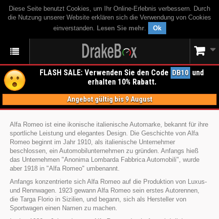
Diese Seite benutzt Cookies, um Ihr Online-Erlebnis verbessern. Durch
die Nutzung unserer Website erklären sich die Verwendung von Cookies
einverstanden.
Lesen Sie mehr
.
Ok
FLASH SALE: Verwenden Sie den Code
und
DB10
erhalten 10% Rabatt.
Angebot gültig bis 9 August
Alfa Romeo ist eine ikonische italienische Automarke, bekannt für ihre
sportliche Leistung und elegantes Design. Die Geschichte von Alfa
Romeo beginnt im Jahr 1910, als italienische Unternehmer
beschlossen, ein Automobilunternehmen zu gründen. Anfangs hieß
das Unternehmen "Anonima Lombarda Fabbrica Automobili", wurde
aber 1918 in "Alfa Romeo" umbenannt.
Anfangs konzentrierte sich Alfa Romeo auf die Produktion von Luxus-
und Rennwagen. 1923 gewann Alfa Romeo sein erstes Autorennen,
die Targa Florio in Sizilien, und begann, sich als Hersteller von
Sportwagen einen Namen zu machen.