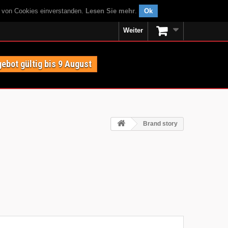
g von Cookies einverstanden.
Lesen Sie mehr
.
Ok
Weiter
ebot gültig bis 9 August
Brand story