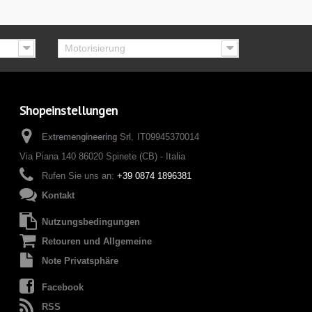
Motorisierung
Shopeinstellungen
IT09945370014
Via Piana 140 86020 Spinete (CB) - Italia
Rufen Sie uns an:
+39 0874 1896381
Kontakt
Nutzungsbedingungen
Retouren und Allgemeine
Note Privatsphäre
Facebook
RSS