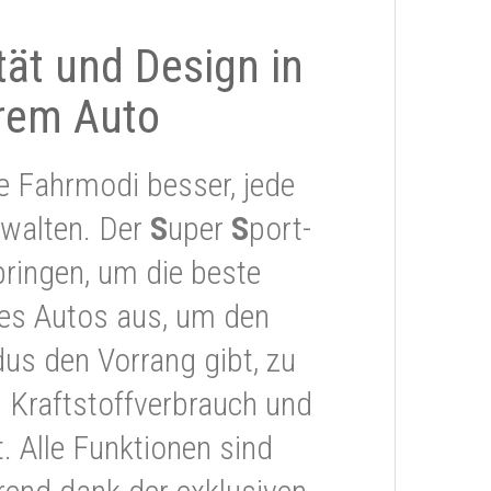
ität und Design in
rem Auto
e Fahrmodi besser, jede
rwalten. Der
S
uper
S
port-
ringen, um die beste
res Autos aus, um den
s den Vorrang gibt, zu
 Kraftstoffverbrauch und
 Alle Funktionen sind