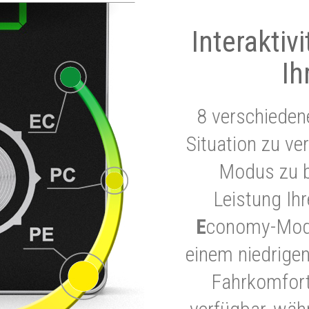
Interaktiv
Ih
8 verschieden
Situation zu ve
Modus zu b
Leistung Ih
E
conomy-Modu
einem niedrigen
Fahrkomfort.