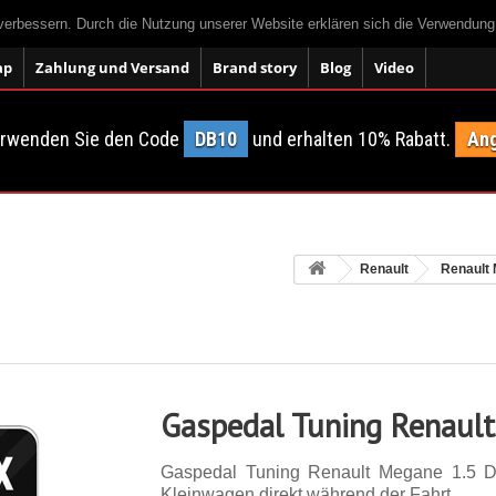
 verbessern. Durch die Nutzung unserer Website erklären sich die Verwendun
ap
Zahlung und Versand
Brand story
Blog
Video
erwenden Sie den Code
DB10
und erhalten 10% Rabatt.
Ang
Renault
Renault
Gaspedal Tuning Renaul
Gaspedal Tuning Renault Megane 1.5 D
Kleinwagen direkt während der Fahrt.