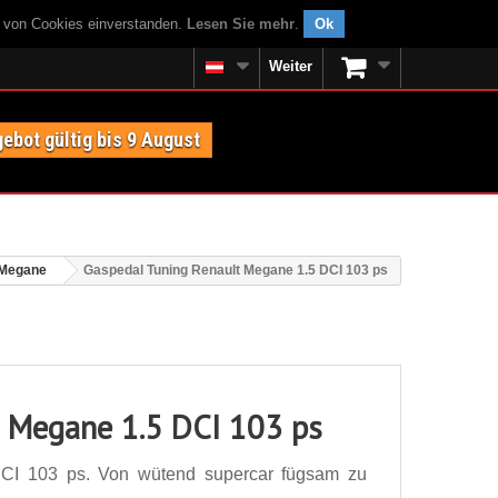
g von Cookies einverstanden.
Lesen Sie mehr
.
Ok
Weiter
ebot gültig bis 9 August
 Megane
Gaspedal Tuning Renault Megane 1.5 DCI 103 ps
t Megane 1.5 DCI 103 ps
CI 103 ps. Von wütend supercar fügsam zu