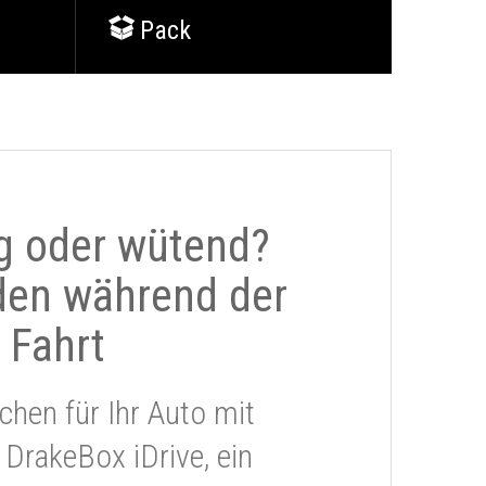
Pack
g oder wütend?
den während der
Fahrt
chen für Ihr Auto mit
 DrakeBox iDrive, ein