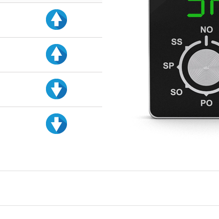
d
d
d
d