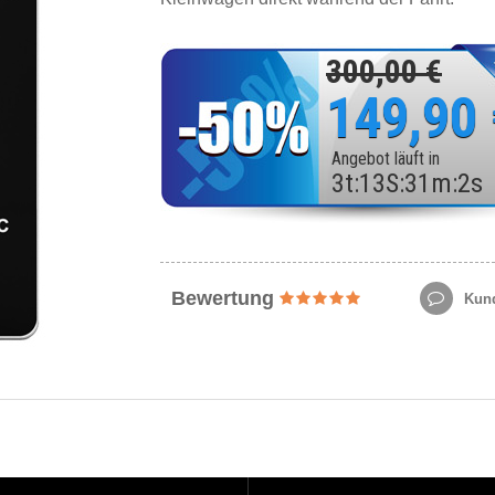
300,00 €
149,90
Angebot läuft in
3
t
:
13
S
:
31
m
:
0
s
Bewertung
Kund