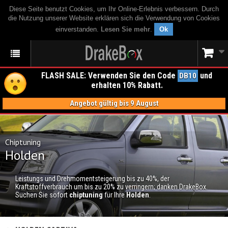
Diese Seite benutzt Cookies, um Ihr Online-Erlebnis verbessern. Durch
die Nutzung unserer Website erklären sich die Verwendung von Cookies
einverstanden.
Lesen Sie mehr
.
Ok
FLASH SALE: Verwenden Sie den Code
und
DB10
erhalten 10% Rabatt.
Angebot gültig bis 9 August
Chiptuning
Holden
Leistungs und Drehmomentsteigerung bis zu 40%, der
Kraftstoffverbrauch um bis zu 20% zu verringern; danken DrakeBox.
Suchen Sie sofort
chiptuning
für Ihre
Holden
.
CHIPTUNING