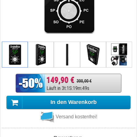
149,90 €
300,00 €
Läuft in
3
t
:
1
S
:
19
m
:
48
s
In den Warenkorb
Versand kostenfrei!