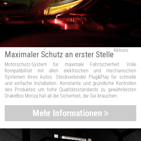
Aktives
Maximaler Schutz an erster Stelle
Motorschutz-System für maximale Fahrsicherheit. Volle
Kompatibilität mit allen elektrischen und mechanischen
Systemen Ihres Autos. Steckverbinder Plug&Play für schnelle
und einfache Installation. Konstante und gründliche Kontrollen
des Produktes um hohe Qualitätsstandards zu gewährleisten
DrakeBox Monza hat all die Sicherheit, die Sie brauchen.
Mehr Informationen