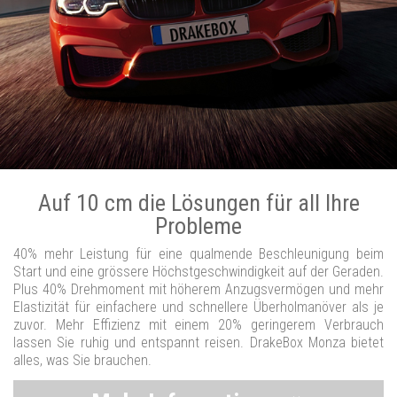
Auf 10 cm die Lösungen für all Ihre
Probleme
40% mehr Leistung für eine qualmende Beschleunigung beim
Start und eine grössere Höchstgeschwindigkeit auf der Geraden.
Plus 40% Drehmoment mit höherem Anzugsvermögen und mehr
Elastizität für einfachere und schnellere Überholmanöver als je
zuvor. Mehr Effizienz mit einem 20% geringerem Verbrauch
lassen Sie ruhig und entspannt reisen. DrakeBox Monza bietet
alles, was Sie brauchen.