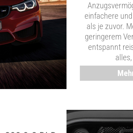
Anzugsvermöge
einfachere und
als je zuvor. 
geringerem Ver
entspannt rei
alles
Mehr