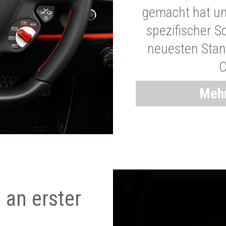
gemacht hat und
spezifischer S
neuesten Stand
C
Mehr
 an erster