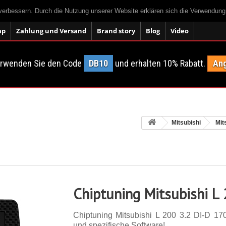
 verbessern. Durch die Nutzung unserer Website erklären sich die Verwendun
ap
Zahlung und Versand
Brand story
Blog
Video
erwenden Sie den Code
DB10
und erhalten 10% Rabatt.
Ang
Mitsubishi
Mit
Chiptuning Mitsubishi L
Chiptuning Mitsubishi L 200 3.2 DI-D 170 
und spezifische Software!