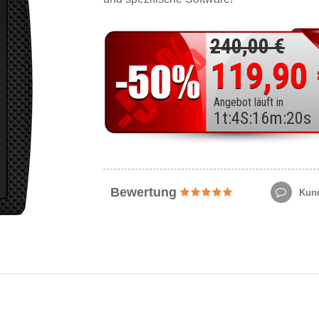
240,00 €
119,90
Angebot läuft in
1
t
:
4
S
:
16
m
:
18
s
Bewertung
Kund