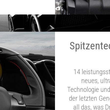
Spitzente
14 leistungss
neues, ultr
Technologie und
der letzten Ge
all das, was 