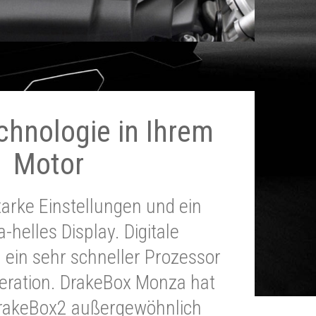
chnologie in Ihrem
Motor
tarke Einstellungen und ein
a-helles Display. Digitale
 ein sehr schneller Prozessor
neration. DrakeBox Monza hat
DrakeBox2 außergewöhnlich