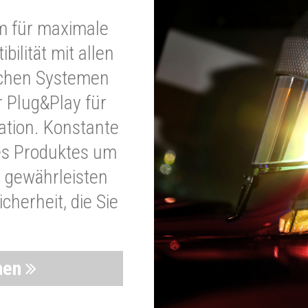
m für maximale
bilität mit allen
schen Systemen
r Plug&Play für
lation. Konstante
es Produktes um
 gewährleisten
cherheit, die Sie
nen