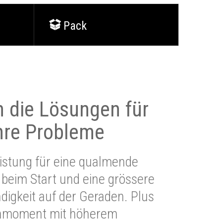
Pack
 die Lösungen für
Ihre Probleme
stung für eine qualmende
beim Start und eine grössere
igkeit auf der Geraden. Plus
hmoment mit höherem