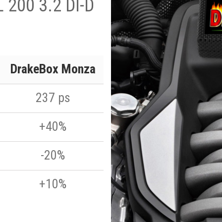
L 200 3.2 DI-D
DrakeBox Monza
237 ps
+40%
-20%
+10%