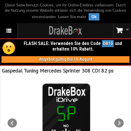
Diese Seite benutzt Cookies, um Ihr Online-Erlebnis verbessern. Durch
die Nutzung unserer Website erklären sich die Verwendung von Cookies
einverstanden.
Lesen Sie mehr
.
Ok
FLASH SALE: Verwenden Sie den Code
und
DB10
erhalten 10% Rabatt.
Angebot gültig bis 16 August
Gaspedal Tuning Mercedes Sprinter 308 CDI 82 ps