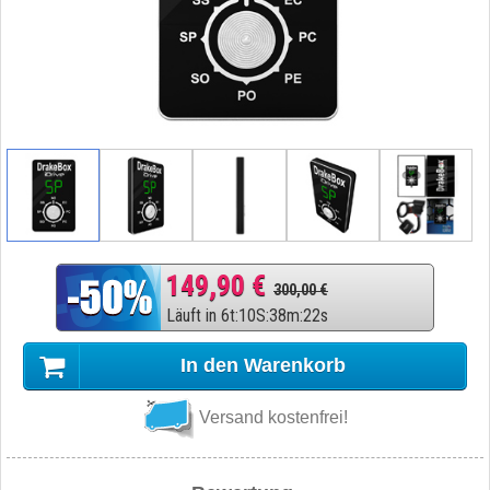
149,90 €
300,00 €
Läuft in
6
t
:
10
S
:
38
m
:
21
s
In den Warenkorb
Versand kostenfrei!