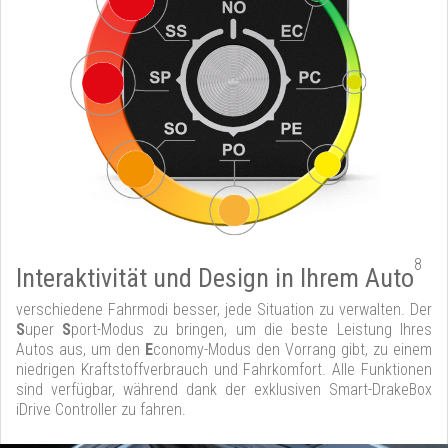
8
Interaktivität und Design in Ihrem Auto
verschiedene Fahrmodi besser, jede Situation zu verwalten. Der
S
uper
S
port-Modus zu bringen, um die beste Leistung Ihres
Autos aus, um den
E
conomy-Modus den Vorrang gibt, zu einem
niedrigen Kraftstoffverbrauch und Fahrkomfort. Alle Funktionen
sind verfügbar, während dank der exklusiven Smart-DrakeBox
iDrive Controller zu fahren.