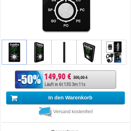
149,90 €
300,00 €
Läuft in
6
t
:
13
S
:
3
m
:
11
s
In den Warenkorb
Versand kostenfrei!