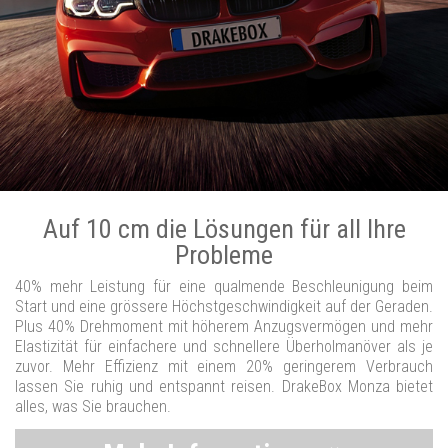
Auf 10 cm die Lösungen für all Ihre
Probleme
40% mehr Leistung für eine qualmende Beschleunigung beim
Start und eine grössere Höchstgeschwindigkeit auf der Geraden.
Plus 40% Drehmoment mit höherem Anzugsvermögen und mehr
Elastizität für einfachere und schnellere Überholmanöver als je
zuvor. Mehr Effizienz mit einem 20% geringerem Verbrauch
lassen Sie ruhig und entspannt reisen. DrakeBox Monza bietet
alles, was Sie brauchen.