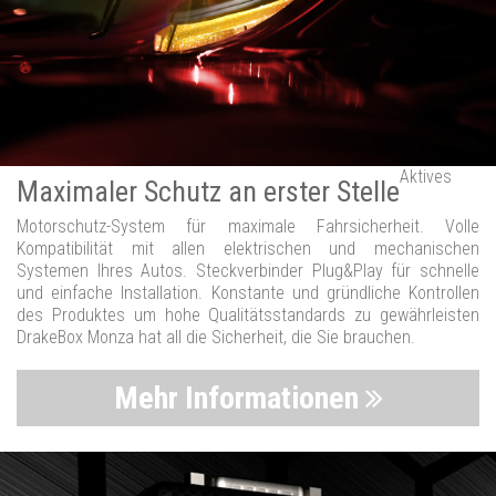
Aktives
Maximaler Schutz an erster Stelle
Motorschutz-System für maximale Fahrsicherheit. Volle
Kompatibilität mit allen elektrischen und mechanischen
Systemen Ihres Autos. Steckverbinder Plug&Play für schnelle
und einfache Installation. Konstante und gründliche Kontrollen
des Produktes um hohe Qualitätsstandards zu gewährleisten
DrakeBox Monza hat all die Sicherheit, die Sie brauchen.
Mehr Informationen