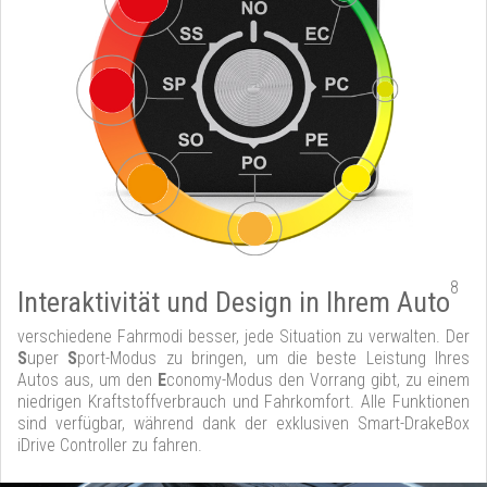
8
Interaktivität und Design in Ihrem Auto
verschiedene Fahrmodi besser, jede Situation zu verwalten. Der
S
uper
S
port-Modus zu bringen, um die beste Leistung Ihres
Autos aus, um den
E
conomy-Modus den Vorrang gibt, zu einem
niedrigen Kraftstoffverbrauch und Fahrkomfort. Alle Funktionen
sind verfügbar, während dank der exklusiven Smart-DrakeBox
iDrive Controller zu fahren.