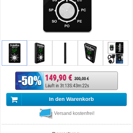
149,90 €
300,00 €
Läuft in
3
t
:
13
S
:
43
m
:
21
s
In den Warenkorb
Versand kostenfrei!