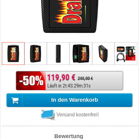
119,90 €
240,00 €
Läuft in
2
t
:
4
S
:
29
m
:
30
s
In den Warenkorb
Versand kostenfrei!
Bewertung