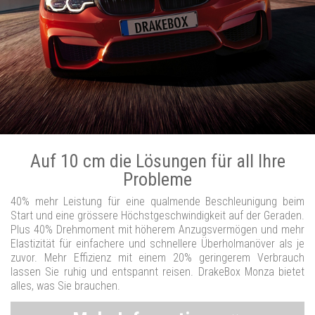
Auf 10 cm die Lösungen für all Ihre
Probleme
40% mehr Leistung für eine qualmende Beschleunigung beim
Start und eine grössere Höchstgeschwindigkeit auf der Geraden.
Plus 40% Drehmoment mit höherem Anzugsvermögen und mehr
Elastizität für einfachere und schnellere Überholmanöver als je
zuvor. Mehr Effizienz mit einem 20% geringerem Verbrauch
lassen Sie ruhig und entspannt reisen. DrakeBox Monza bietet
alles, was Sie brauchen.