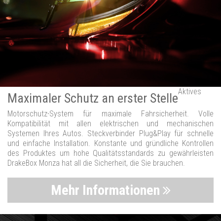
Aktives
Maximaler Schutz an erster Stelle
Motorschutz-System für maximale Fahrsicherheit. Volle
Kompatibilität mit allen elektrischen und mechanischen
Systemen Ihres Autos. Steckverbinder Plug&Play für schnelle
und einfache Installation. Konstante und gründliche Kontrollen
des Produktes um hohe Qualitätsstandards zu gewährleisten
DrakeBox Monza hat all die Sicherheit, die Sie brauchen.
Mehr Informationen