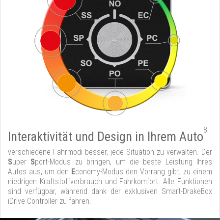
8
Interaktivität und Design in Ihrem Auto
verschiedene Fahrmodi besser, jede Situation zu verwalten. Der
S
uper
S
port-Modus zu bringen, um die beste Leistung Ihres
Autos aus, um den
E
conomy-Modus den Vorrang gibt, zu einem
niedrigen Kraftstoffverbrauch und Fahrkomfort. Alle Funktionen
sind verfügbar, während dank der exklusiven Smart-DrakeBox
iDrive Controller zu fahren.