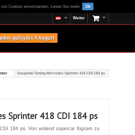
g von Cookies einverstanden.
Lesen Sie mehr
.
Ok
Weiter
ebot gültig bis 9 August
nter
Gaspedal Tuning Mercedes Sprinter 418 CDI 184 ps
s Sprinter 418 CDI 184 ps
 CDI 184 ps. Von wütend supercar fügsam zu