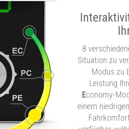
Interaktiv
Ih
8 verschieden
Situation zu ve
Modus zu b
Leistung Ih
E
conomy-Modu
einem niedrigen
Fahrkomfort.