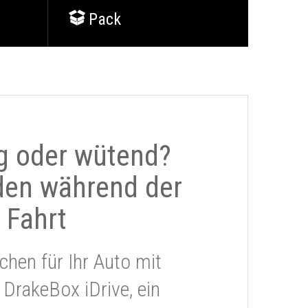
Pack
g oder wütend?
den während der
Fahrt
chen für Ihr Auto mit
 DrakeBox iDrive, ein