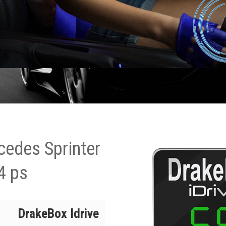
cedes Sprinter
4 ps
DrakeBox Idrive