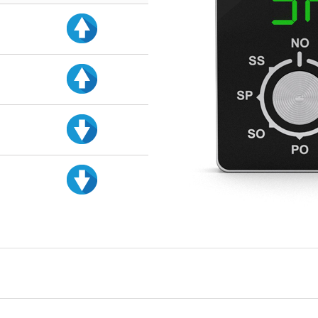
d
d
d
d