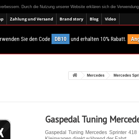
 verbessern. Durch die Nutzung unserer Website erklären sich die Verwendun
ap
Zahlung und Versand
Brand story
Blog
Video
erwenden Sie den Code
DB10
und erhalten 10% Rabatt.
Ang
Mercedes
Mercedes Spri
Gaspedal Tuning Mercede
Gaspedal Tuning Mercedes Sprinter 418
Kleinwagen direkt während der Fahrt.