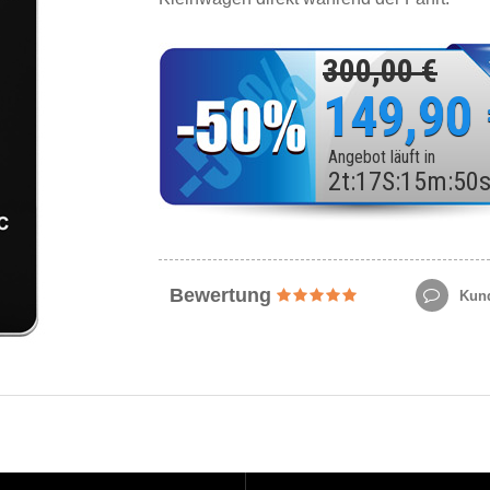
300,00 €
149,90
Angebot läuft in
2
t
:
17
S
:
15
m
:
48
Bewertung
Kund