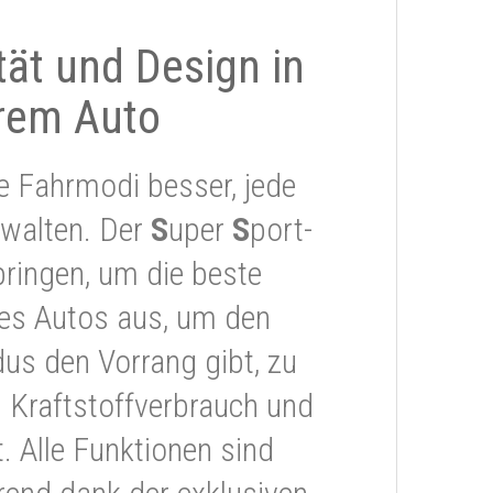
ität und Design in
rem Auto
e Fahrmodi besser, jede
rwalten. Der
S
uper
S
port-
ringen, um die beste
res Autos aus, um den
s den Vorrang gibt, zu
 Kraftstoffverbrauch und
 Alle Funktionen sind