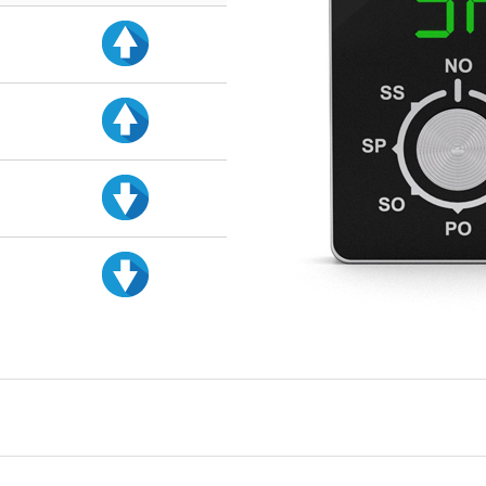
d
d
d
d