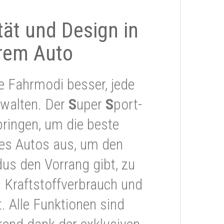
ität und Design in
rem Auto
e Fahrmodi besser, jede
rwalten. Der
S
uper
S
port-
ringen, um die beste
res Autos aus, um den
s den Vorrang gibt, zu
 Kraftstoffverbrauch und
 Alle Funktionen sind