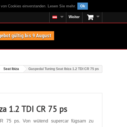
g von Cookies einverstanden.
Lesen Sie mehr
.
Ok
Weiter
ebot gültig bis 9 August
Seat Ibiza
Gaspedal Tuning Seat Ibiza 1.2 TDI CR 75 ps
za 1.2 TDI CR 75 ps
CR 75 ps. Von wütend supercar fügsam zu