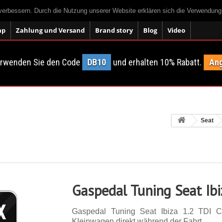
 verbessern. Durch die Nutzung unserer Website erklären sich die Verwendun
ap
Zahlung und Versand
Brand story
Blog
Video
erwenden Sie den Code
DB10
und erhalten 10% Rabatt.
Ang
Seat
Gaspedal Tuning Seat Ibi
Gaspedal Tuning Seat Ibiza 1.2 TDI 
Kleinwagen direkt während der Fahrt.