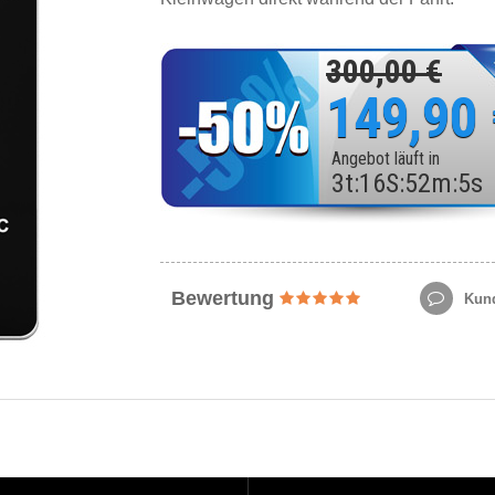
300,00 €
149,90
Angebot läuft in
3
t
:
16
S
:
52
m
:
3
s
Bewertung
Kund