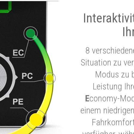
Interaktiv
Ih
8 verschieden
Situation zu ve
Modus zu b
Leistung Ih
E
conomy-Modu
einem niedrigen
Fahrkomfort.