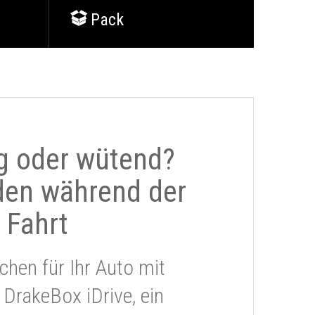
Pack
g oder wütend?
den während der
Fahrt
chen für Ihr Auto mit
 DrakeBox iDrive, ein