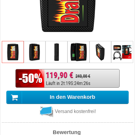
119,90 €
240,00 €
Läuft in
2
t
:
19
S
:
24
m
:
25
s
In den Warenkorb
Versand kostenfrei!
Bewertung