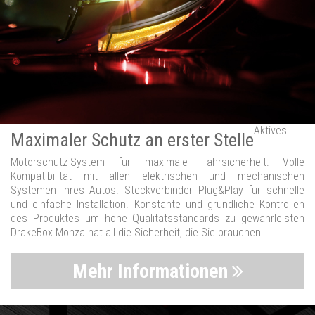
Aktives
Maximaler Schutz an erster Stelle
Motorschutz-System für maximale Fahrsicherheit. Volle
Kompatibilität mit allen elektrischen und mechanischen
Systemen Ihres Autos. Steckverbinder Plug&Play für schnelle
und einfache Installation. Konstante und gründliche Kontrollen
des Produktes um hohe Qualitätsstandards zu gewährleisten
DrakeBox Monza hat all die Sicherheit, die Sie brauchen.
Mehr Informationen