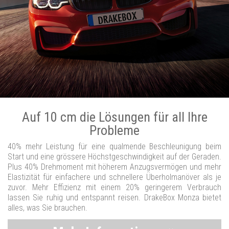
Auf 10 cm die Lösungen für all Ihre
Probleme
40% mehr Leistung für eine qualmende Beschleunigung beim
Start und eine grössere Höchstgeschwindigkeit auf der Geraden.
Plus 40% Drehmoment mit höherem Anzugsvermögen und mehr
Elastizität für einfachere und schnellere Überholmanöver als je
zuvor. Mehr Effizienz mit einem 20% geringerem Verbrauch
lassen Sie ruhig und entspannt reisen. DrakeBox Monza bietet
alles, was Sie brauchen.