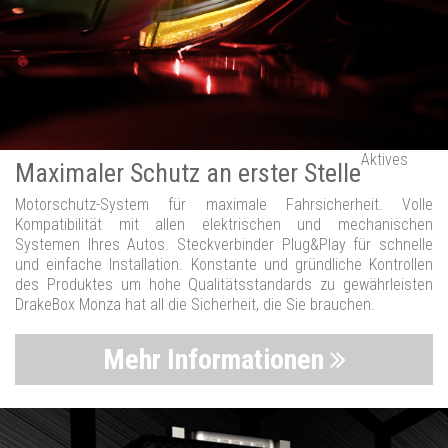
Aktives
Maximaler Schutz an erster Stelle
Motorschutz-System für maximale Fahrsicherheit. Volle
Kompatibilität mit allen elektrischen und mechanischen
Systemen Ihres Autos. Steckverbinder Plug&Play für schnelle
und einfache Installation. Konstante und gründliche Kontrollen
des Produktes um hohe Qualitätsstandards zu gewährleisten
DrakeBox Monza hat all die Sicherheit, die Sie brauchen.
Mehr Informationen