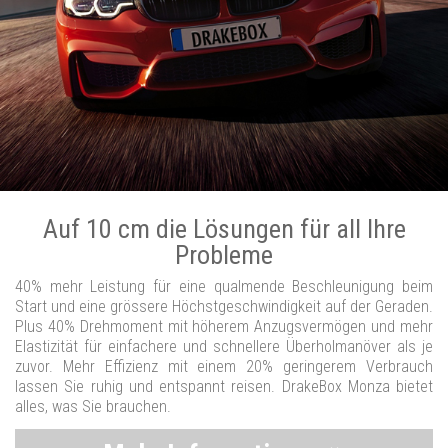
Auf 10 cm die Lösungen für all Ihre
Probleme
40% mehr Leistung für eine qualmende Beschleunigung beim
Start und eine grössere Höchstgeschwindigkeit auf der Geraden.
Plus 40% Drehmoment mit höherem Anzugsvermögen und mehr
Elastizität für einfachere und schnellere Überholmanöver als je
zuvor. Mehr Effizienz mit einem 20% geringerem Verbrauch
lassen Sie ruhig und entspannt reisen. DrakeBox Monza bietet
alles, was Sie brauchen.