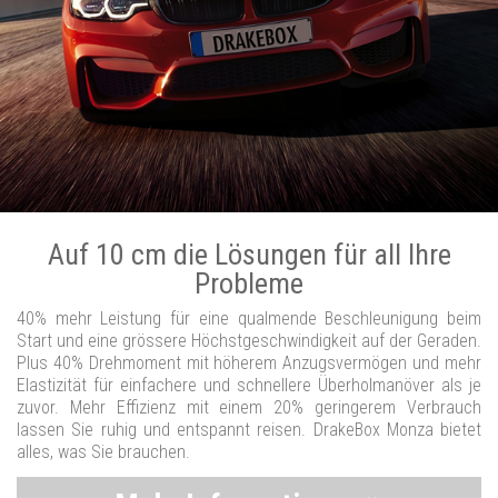
Auf 10 cm die Lösungen für all Ihre
Probleme
40% mehr Leistung für eine qualmende Beschleunigung beim
Start und eine grössere Höchstgeschwindigkeit auf der Geraden.
Plus 40% Drehmoment mit höherem Anzugsvermögen und mehr
Elastizität für einfachere und schnellere Überholmanöver als je
zuvor. Mehr Effizienz mit einem 20% geringerem Verbrauch
lassen Sie ruhig und entspannt reisen. DrakeBox Monza bietet
alles, was Sie brauchen.