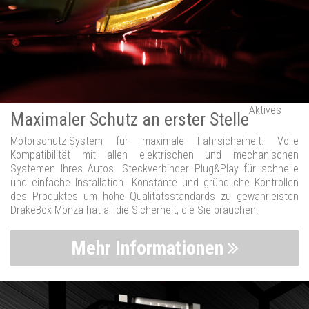
Aktives
Maximaler Schutz an erster Stelle
Motorschutz-System für maximale Fahrsicherheit. Volle
Kompatibilität mit allen elektrischen und mechanischen
Systemen Ihres Autos. Steckverbinder Plug&Play für schnelle
und einfache Installation. Konstante und gründliche Kontrollen
des Produktes um hohe Qualitätsstandards zu gewährleisten
DrakeBox Monza hat all die Sicherheit, die Sie brauchen.
Mehr Informationen