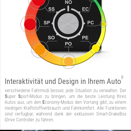
8
Interaktivität und Design in Ihrem Auto
verschiedene Fahrmodi besser, jede Situation zu verwalten. Der
S
uper
S
port-Modus zu bringen, um die beste Leistung Ihres
Autos aus, um den
E
conomy-Modus den Vorrang gibt, zu einem
niedrigen Kraftstoffverbrauch und Fahrkomfort. Alle Funktionen
sind verfügbar, während dank der exklusiven Smart-DrakeBox
iDrive Controller zu fahren.