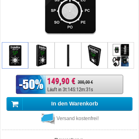
149,90 €
300,00 €
Läuft in
3
t
:
14
S
:
12
m
:
30
s
In den Warenkorb
Versand kostenfrei!