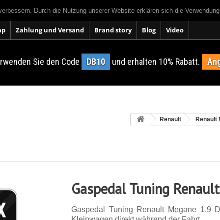
 verbessern. Durch die Nutzung unserer Website erklären sich die Verwendun
ap
Zahlung und Versand
Brand story
Blog
Video
erwenden Sie den Code
DB10
und erhalten 10% Rabatt.
Ang
Renault
Renault
Gaspedal Tuning Renaul
Gaspedal Tuning Renault Megane 1.9 D
Kleinwagen direkt während der Fahrt.