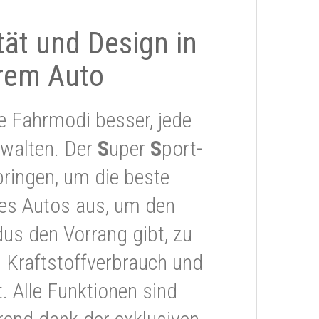
ität und Design in
rem Auto
e Fahrmodi besser, jede
rwalten. Der
S
uper
S
port-
ringen, um die beste
res Autos aus, um den
s den Vorrang gibt, zu
 Kraftstoffverbrauch und
 Alle Funktionen sind