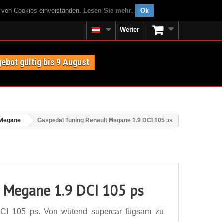
g von Cookies einverstanden.
Lesen Sie mehr
.
Ok
Weiter
ebot gültig bis 9 August
 Megane
Gaspedal Tuning Renault Megane 1.9 DCI 105 ps
t Megane 1.9 DCI 105 ps
CI 105 ps. Von wütend supercar fügsam zu