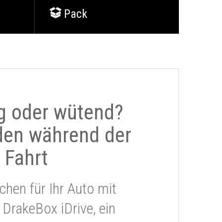
Pack
g oder wütend?
den während der
Fahrt
chen für Ihr Auto mit
 DrakeBox iDrive, ein