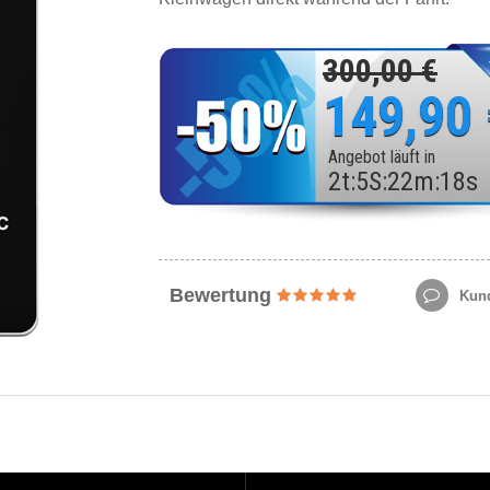
300,00 €
149,90
Angebot läuft in
2
t
:
5
S
:
22
m
:
16
s
Bewertung
Kund