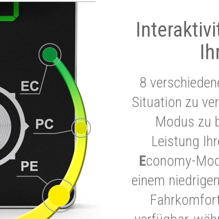
Interaktiv
Ih
8 verschieden
Situation zu ve
Modus zu b
Leistung Ih
E
conomy-Modu
einem niedrigen
Fahrkomfort.