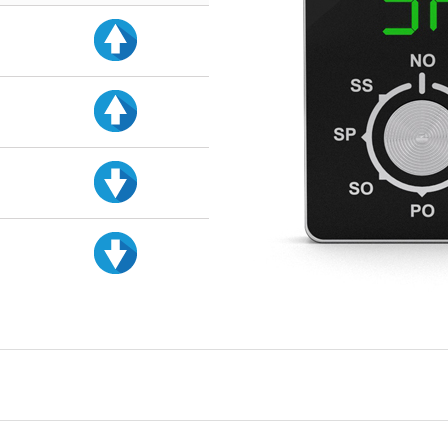
d
d
d
d