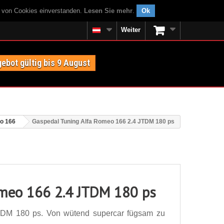
g von Cookies einverstanden.
Lesen Sie mehr
.
Ok
Weiter
ebot gültig bis 9 August
o 166
Gaspedal Tuning Alfa Romeo 166 2.4 JTDM 180 ps
omeo 166 2.4 JTDM 180 ps
TDM 180 ps. Von wütend supercar fügsam zu