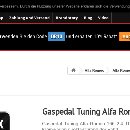
 verbessern. Durch die Nutzung unserer Website erklären sich die Verwendun
ap
Zahlung und Versand
Brand story
Blog
Video
erwenden Sie den Code
DB10
und erhalten 10% Rabatt.
Ang
Alfa Romeo
Alfa Rome
Gaspedal Tuning Alfa R
Gaspedal Tuning Alfa Romeo 166 2.4 J
Kleinwagen direkt während der Fahrt.