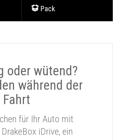
Pack
g oder wütend?
den während der
Fahrt
chen für Ihr Auto mit
 DrakeBox iDrive, ein