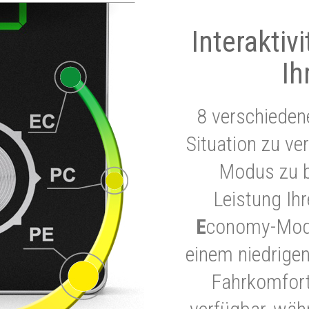
Interaktiv
Ih
8 verschieden
Situation zu ve
Modus zu b
Leistung Ih
E
conomy-Modu
einem niedrigen
Fahrkomfort.