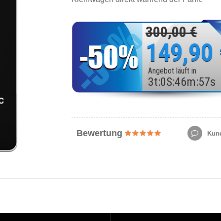
300,00 €
149,90
Angebot läuft in
3
t
:
0
S
:
46
m
:
55
s
Bewertung
Kund