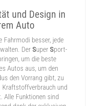
ität und Design in
rem Auto
e Fahrmodi besser, jede
rwalten. Der
S
uper
S
port-
ringen, um die beste
res Autos aus, um den
s den Vorrang gibt, zu
 Kraftstoffverbrauch und
 Alle Funktionen sind