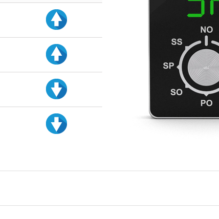
d
d
d
d