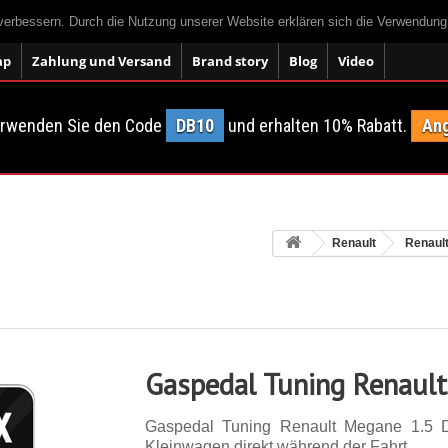
 verbessern. Durch die Nutzung unserer Website erklären sich die Verwendun
ap
Zahlung und Versand
Brand story
Blog
Video
erwenden Sie den Code
DB10
und erhalten 10% Rabatt.
Ang
Renault
Renaul
Gaspedal Tuning Renault
Gaspedal Tuning Renault Megane 1.5 
Kleinwagen direkt während der Fahrt.