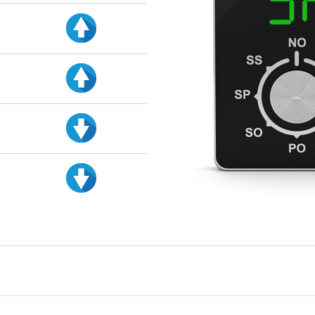
d
d
d
d