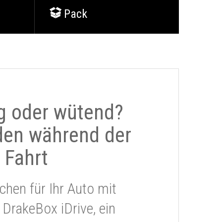
Pack
g oder wütend?
den während der
Fahrt
chen für Ihr Auto mit
 DrakeBox iDrive, ein