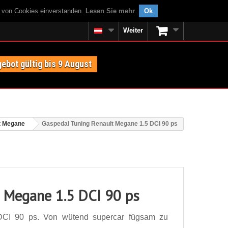
g von Cookies einverstanden.
Lesen Sie mehr
.
Ok
Weiter
ebot gültig bis 9 August
t Megane
Gaspedal Tuning Renault Megane 1.5 DCI 90 ps
 Megane 1.5 DCI 90 ps
DCI 90 ps. Von wütend supercar fügsam zu