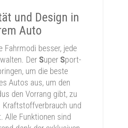
ität und Design in
rem Auto
e Fahrmodi besser, jede
rwalten. Der
S
uper
S
port-
ringen, um die beste
res Autos aus, um den
s den Vorrang gibt, zu
 Kraftstoffverbrauch und
 Alle Funktionen sind