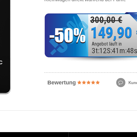
300,00 €
149,90
Angebot läuft in
3
t
:
12
S
:
41
m
:
46
Bewertung
Kund