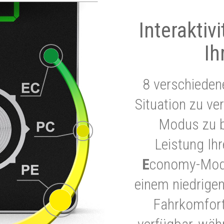
Interaktiv
Ih
8 verschieden
Situation zu ve
Modus zu b
Leistung Ih
E
conomy-Modu
einem niedrigen
Fahrkomfort.