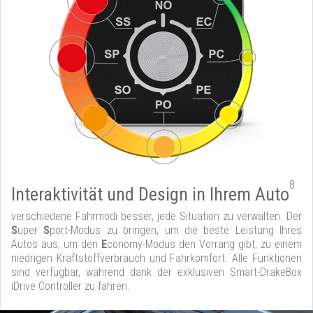
8
Interaktivität und Design in Ihrem Auto
verschiedene Fahrmodi besser, jede Situation zu verwalten. Der
S
uper
S
port-Modus zu bringen, um die beste Leistung Ihres
Autos aus, um den
E
conomy-Modus den Vorrang gibt, zu einem
niedrigen Kraftstoffverbrauch und Fahrkomfort. Alle Funktionen
sind verfügbar, während dank der exklusiven Smart-DrakeBox
iDrive Controller zu fahren.