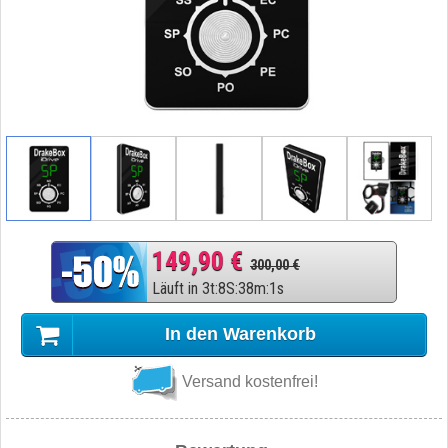
149,90 €
300,00 €
Läuft in
3
t
:
8
S
:
38
m
:
0
s
In den Warenkorb
Versand kostenfrei!