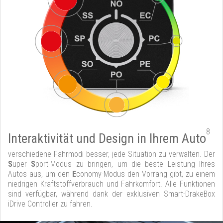
8
Interaktivität und Design in Ihrem Auto
verschiedene Fahrmodi besser, jede Situation zu verwalten. Der
S
uper
S
port-Modus zu bringen, um die beste Leistung Ihres
Autos aus, um den
E
conomy-Modus den Vorrang gibt, zu einem
niedrigen Kraftstoffverbrauch und Fahrkomfort. Alle Funktionen
sind verfügbar, während dank der exklusiven Smart-DrakeBox
iDrive Controller zu fahren.