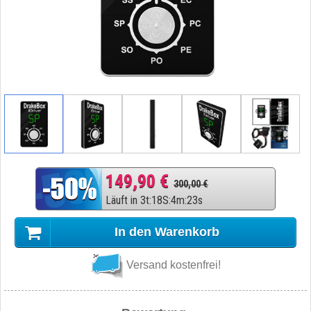
149,90 €
300,00 €
Läuft in
3
t
:
18
S
:
4
m
:
22
s
In den Warenkorb
Versand kostenfrei!