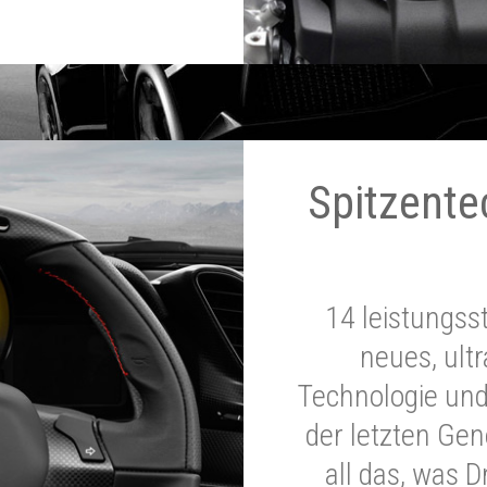
Spitzente
14 leistungss
neues, ultr
Technologie und
der letzten Ge
all das, was 