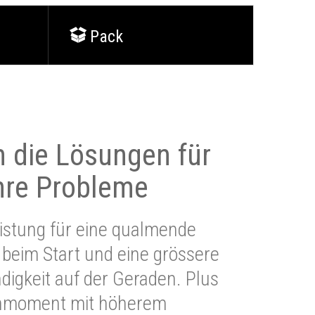
Pack
 die Lösungen für
Ihre Probleme
stung für eine qualmende
beim Start und eine grössere
igkeit auf der Geraden. Plus
hmoment mit höherem