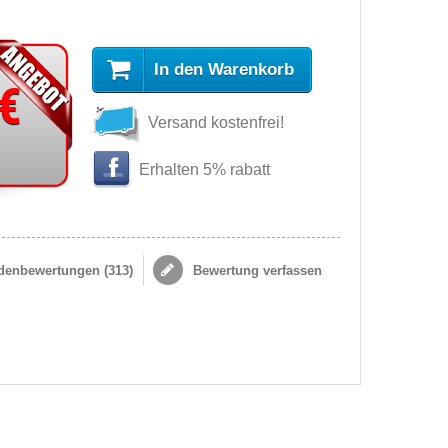
In den Warenkorb
 €
Versand kostenfrei!
s
Erhalten 5% rabatt
enbewertungen (
313
)
Bewertung verfassen