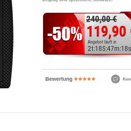
240,00 €
119,90
Angebot läuft in
2
t
:
18
S
:
47
m
:
17
Bewertung
Kund