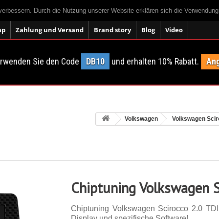
 verbessern. Durch die Nutzung unserer Website erklären sich die Verwendun
ap
Zahlung und Versand
Brand story
Blog
Video
erwenden Sie den Code
DB10
und erhalten 10% Rabatt.
Ang
Volkswagen
Volkswagen Sci
Chiptuning Volkswagen S
Chiptuning Volkswagen Scirocco 2.0 TDI 
Display und spezifische Software!