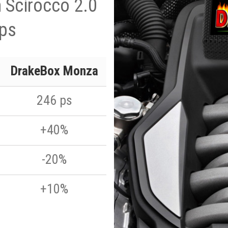
 Scirocco 2.0
 ps
DrakeBox Monza
246 ps
+40%
-20%
+10%