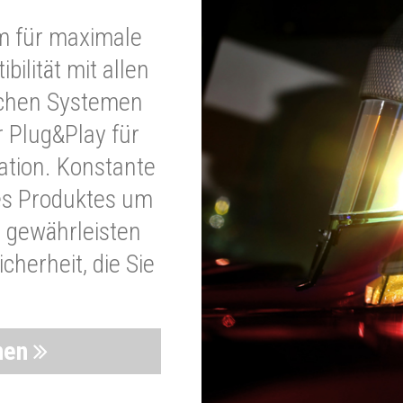
m für maximale
bilität mit allen
schen Systemen
r Plug&Play für
lation. Konstante
es Produktes um
 gewährleisten
cherheit, die Sie
nen