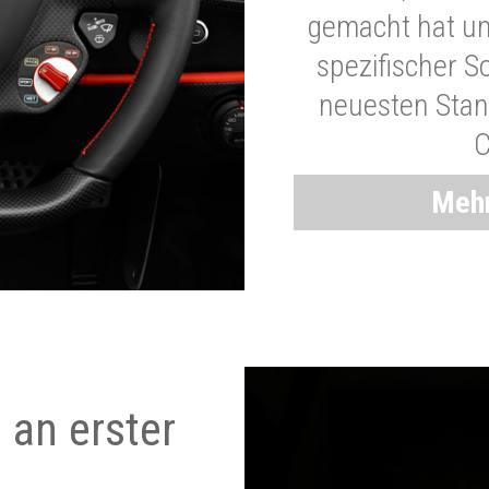
gemacht hat und
spezifischer S
neuesten Stand
C
Mehr
 an erster