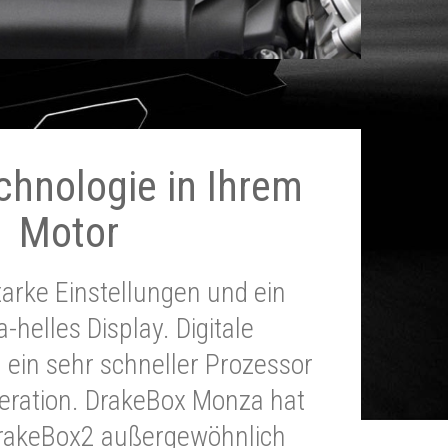
chnologie in Ihrem
Motor
tarke Einstellungen und ein
a-helles Display. Digitale
 ein sehr schneller Prozessor
neration. DrakeBox Monza hat
DrakeBox2 außergewöhnlich