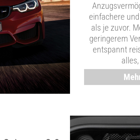
Anzugsvermöge
einfachere und
als je zuvor. 
geringerem Ver
entspannt rei
alles
Mehr