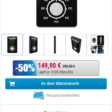
149,90 €
300,00 €
Läuft in
1
t
:
0
S
:
35
m
:
44
s
In den Warenkorb
Versand kostenfrei!