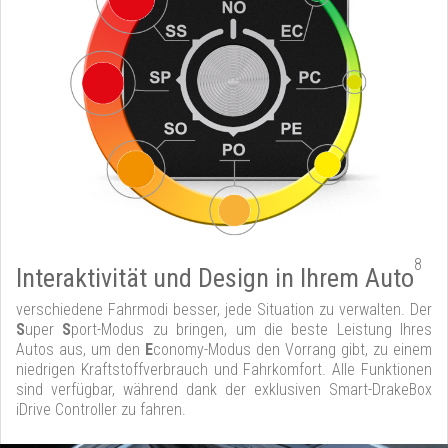
8
Interaktivität und Design in Ihrem Auto
verschiedene Fahrmodi besser, jede Situation zu verwalten. Der
S
uper
S
port-Modus zu bringen, um die beste Leistung Ihres
Autos aus, um den
E
conomy-Modus den Vorrang gibt, zu einem
niedrigen Kraftstoffverbrauch und Fahrkomfort. Alle Funktionen
sind verfügbar, während dank der exklusiven Smart-DrakeBox
iDrive Controller zu fahren.