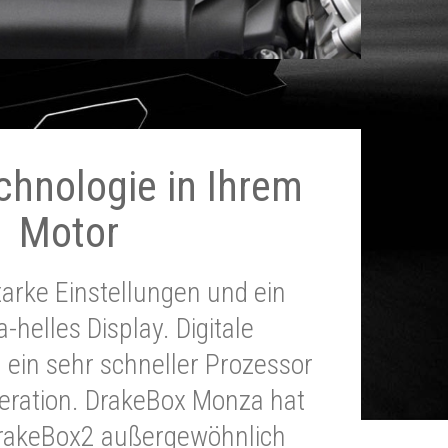
chnologie in Ihrem
Motor
tarke Einstellungen und ein
a-helles Display. Digitale
 ein sehr schneller Prozessor
neration. DrakeBox Monza hat
DrakeBox2 außergewöhnlich