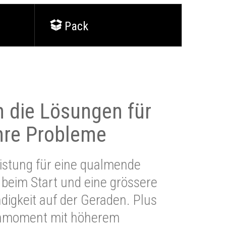
Pack
 die Lösungen für
Ihre Probleme
stung für eine qualmende
beim Start und eine grössere
igkeit auf der Geraden. Plus
hmoment mit höherem