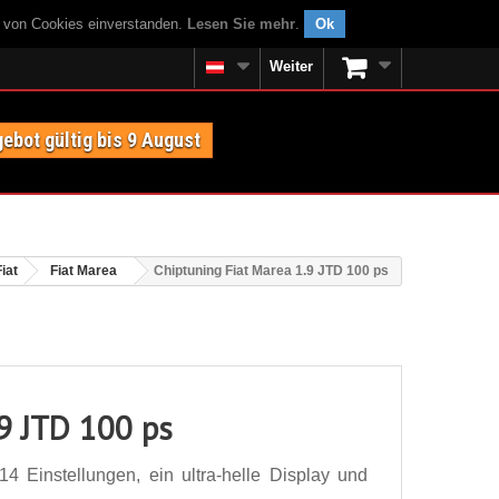
g von Cookies einverstanden.
Lesen Sie mehr
.
Ok
Weiter
ebot gültig bis 9 August
Fiat
Fiat Marea
Chiptuning Fiat Marea 1.9 JTD 100 ps
.9 JTD 100 ps
4 Einstellungen, ein ultra-helle Display und