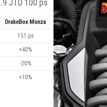
1.9 JTD 100 ps
DrakeBox Monza
151 ps
+40%
-20%
+10%