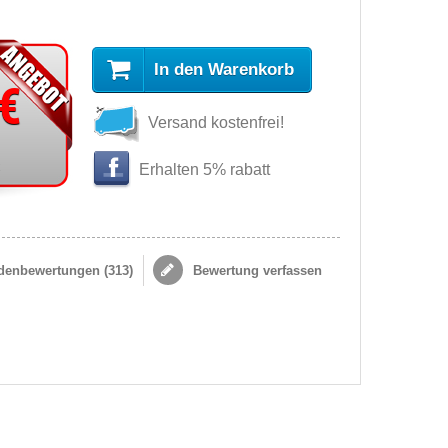
In den Warenkorb
 €
Versand kostenfrei!
s
Erhalten 5% rabatt
enbewertungen (
313
)
Bewertung verfassen