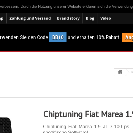
 verbessern. Durch die Nutzung unserer Website erklären sich die Verwendun
ap
Zahlung und Versand
Brand story
Blog
Video
erwenden Sie den Code
DB10
und erhalten 10% Rabatt.
Ang
Chiptuning Fiat Marea 1
Chiptuning Fiat Marea 1.9 JTD 100 ps. 1
spezifische Software!