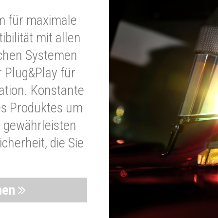
m für maximale
bilität mit allen
schen Systemen
r Plug&Play für
lation. Konstante
es Produktes um
 gewährleisten
cherheit, die Sie
nen