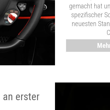
gemacht hat und
spezifischer S
neuesten Stand
C
Mehr
 an erster