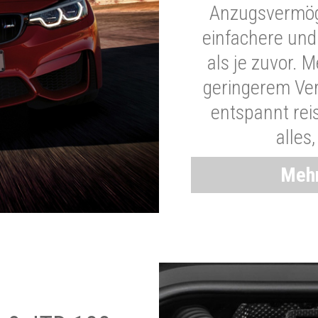
Anzugsvermöge
einfachere und
als je zuvor. 
geringerem Ver
entspannt rei
alles
Mehr