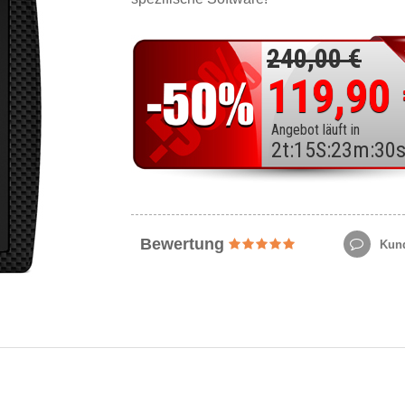
240,00 €
119,90
Angebot läuft in
2
t
:
15
S
:
23
m
:
28
Bewertung
Kund