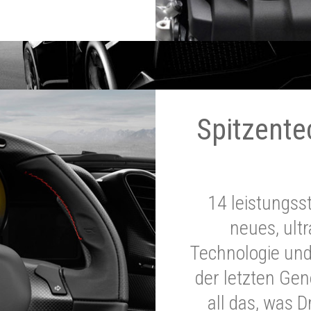
Spitzente
14 leistungss
neues, ultr
Technologie und
der letzten Ge
all das, was 