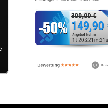
300,00 €
149,90
Angebot läuft in
1
t
:
20
S
:
21
m
:
29
Bewertung
Kund