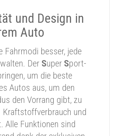
ität und Design in
rem Auto
e Fahrmodi besser, jede
rwalten. Der
S
uper
S
port-
ringen, um die beste
res Autos aus, um den
s den Vorrang gibt, zu
 Kraftstoffverbrauch und
 Alle Funktionen sind