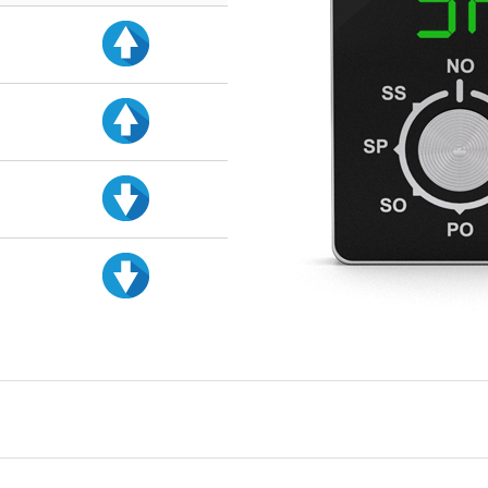
d
d
d
d