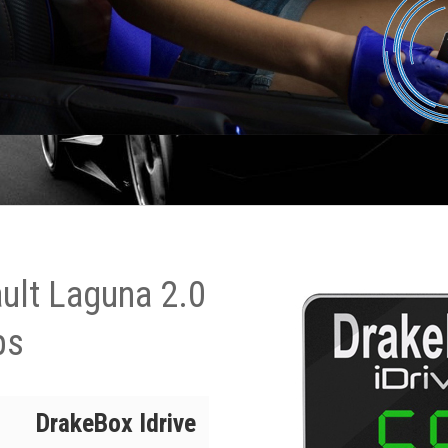
ult Laguna 2.0
ps
DrakeBox Idrive