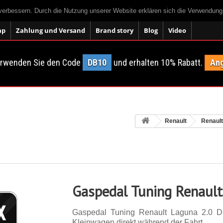
 verbessern. Durch die Nutzung unserer Website erklären sich die Verwendun
ap
Zahlung und Versand
Brand story
Blog
Video
erwenden Sie den Code
DB10
und erhalten 10% Rabatt.
Ang
Renault
Renaul
Gaspedal Tuning Renault
Gaspedal Tuning Renault Laguna 2.0 D
Kleinwagen direkt während der Fahrt.