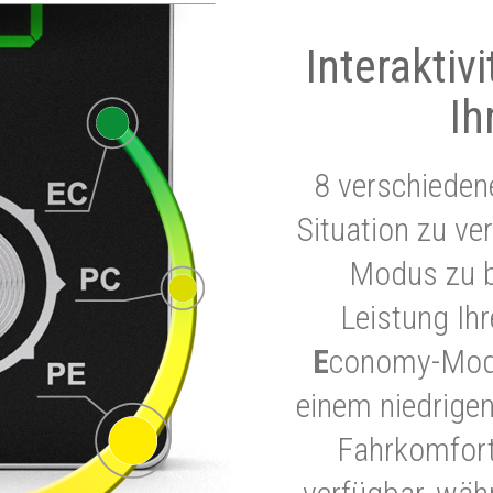
Interaktiv
Ih
8 verschieden
Situation zu ve
Modus zu b
Leistung Ih
E
conomy-Modu
einem niedrigen
Fahrkomfort.