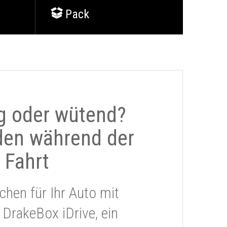
Pack
g oder wütend?
den während der
Fahrt
chen für Ihr Auto mit
 DrakeBox iDrive, ein