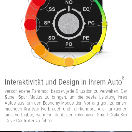
8
Interaktivität und Design in Ihrem Auto
verschiedene Fahrmodi besser, jede Situation zu verwalten. Der
S
uper
S
port-Modus zu bringen, um die beste Leistung Ihres
Autos aus, um den
E
conomy-Modus den Vorrang gibt, zu einem
niedrigen Kraftstoffverbrauch und Fahrkomfort. Alle Funktionen
sind verfügbar, während dank der exklusiven Smart-DrakeBox
iDrive Controller zu fahren.