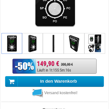
149,90 €
300,00 €
Läuft in
1
t
:
15
S
:
5
m
:
15
s
In den Warenkorb
Versand kostenfrei!