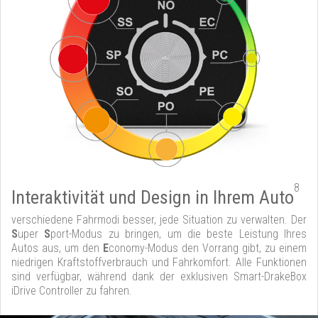
8
Interaktivität und Design in Ihrem Auto
verschiedene Fahrmodi besser, jede Situation zu verwalten. Der
S
uper
S
port-Modus zu bringen, um die beste Leistung Ihres
Autos aus, um den
E
conomy-Modus den Vorrang gibt, zu einem
niedrigen Kraftstoffverbrauch und Fahrkomfort. Alle Funktionen
sind verfügbar, während dank der exklusiven Smart-DrakeBox
iDrive Controller zu fahren.