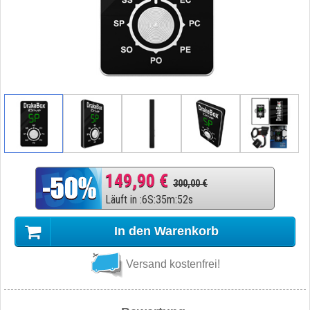
149,90 €
300,00 €
Läuft in
:
6
S
:
35
m
:
51
s
In den Warenkorb
Versand kostenfrei!