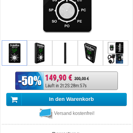
149,90 €
300,00 €
Läuft in
2
t
:
2
S
:
28
m
:
56
s
In den Warenkorb
Versand kostenfrei!