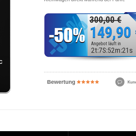
300,00 €
149,90
Angebot läuft in
2
t
:
7
S
:
52
m
:
19
s
Bewertung
Kund