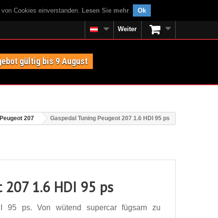
g von Cookies einverstanden.
Lesen Sie mehr
.
Ok
Weiter
ebot gültig bis 9 August
Peugeot 207
Gaspedal Tuning Peugeot 207 1.6 HDI 95 ps
 207 1.6 HDI 95 ps
I 95 ps. Von wütend supercar fügsam zu