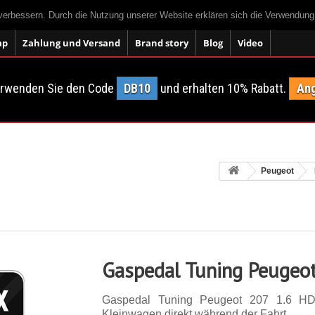
 verbessern. Durch die Nutzung unserer Website erklären sich die Verwendun
ap
Zahlung und Versand
Brand story
Blog
Video
erwenden Sie den Code
DB10
und erhalten 10% Rabatt.
Ang
Peugeot
Gaspedal Tuning Peugeot
Gaspedal Tuning Peugeot 207 1.6 HD
Kleinwagen direkt während der Fahrt.