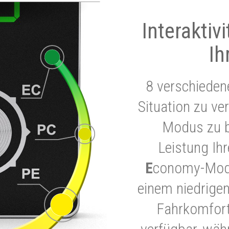
Interaktiv
Ih
8 verschieden
Situation zu ve
Modus zu b
Leistung Ih
E
conomy-Modu
einem niedrigen
Fahrkomfort.