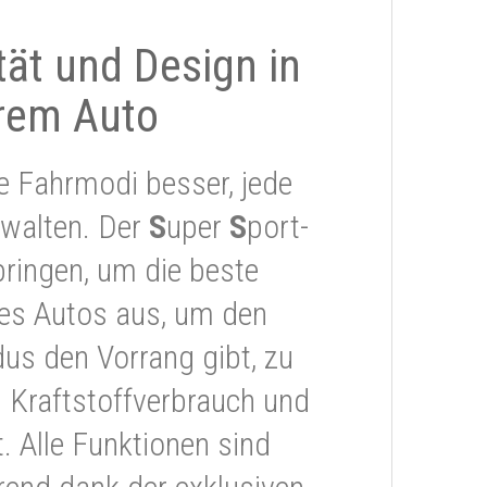
ität und Design in
rem Auto
e Fahrmodi besser, jede
rwalten. Der
S
uper
S
port-
ringen, um die beste
res Autos aus, um den
s den Vorrang gibt, zu
 Kraftstoffverbrauch und
 Alle Funktionen sind