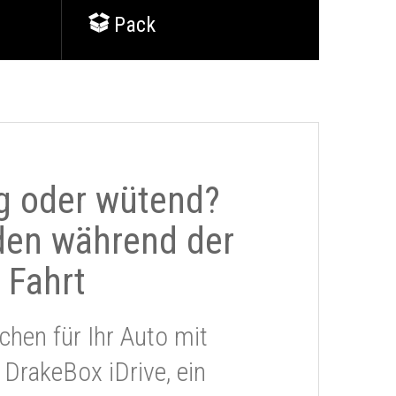
Pack
g oder wütend?
den während der
Fahrt
chen für Ihr Auto mit
 DrakeBox iDrive, ein