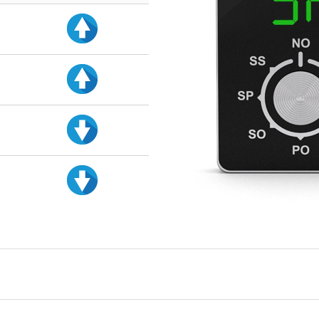
d
d
d
d