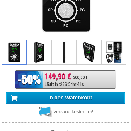
149,90 €
300,00 €
Läuft in
:
23
S
:
54
m
:
40
s
In den Warenkorb
Versand kostenfrei!