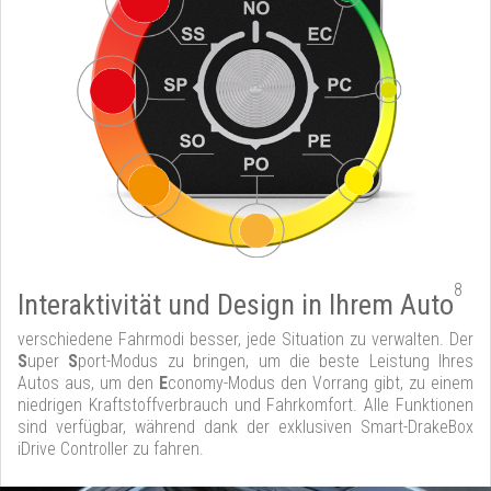
8
Interaktivität und Design in Ihrem Auto
verschiedene Fahrmodi besser, jede Situation zu verwalten. Der
S
uper
S
port-Modus zu bringen, um die beste Leistung Ihres
Autos aus, um den
E
conomy-Modus den Vorrang gibt, zu einem
niedrigen Kraftstoffverbrauch und Fahrkomfort. Alle Funktionen
sind verfügbar, während dank der exklusiven Smart-DrakeBox
iDrive Controller zu fahren.