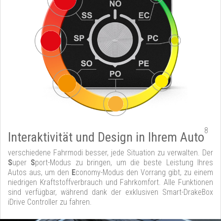
8
Interaktivität und Design in Ihrem Auto
verschiedene Fahrmodi besser, jede Situation zu verwalten. Der
S
uper
S
port-Modus zu bringen, um die beste Leistung Ihres
Autos aus, um den
E
conomy-Modus den Vorrang gibt, zu einem
niedrigen Kraftstoffverbrauch und Fahrkomfort. Alle Funktionen
sind verfügbar, während dank der exklusiven Smart-DrakeBox
iDrive Controller zu fahren.