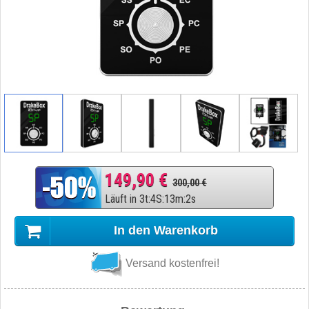
149,90 €
300,00 €
Läuft in
3
t
:
4
S
:
13
m
:
1
s
In den Warenkorb
Versand kostenfrei!