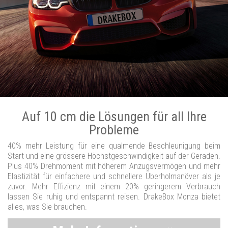
Auf 10 cm die Lösungen für all Ihre
Probleme
40% mehr Leistung für eine qualmende Beschleunigung beim
Start und eine grössere Höchstgeschwindigkeit auf der Geraden.
Plus 40% Drehmoment mit höherem Anzugsvermögen und mehr
Elastizität für einfachere und schnellere Überholmanöver als je
zuvor. Mehr Effizienz mit einem 20% geringerem Verbrauch
lassen Sie ruhig und entspannt reisen. DrakeBox Monza bietet
alles, was Sie brauchen.