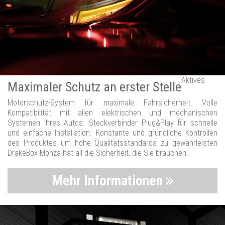
Aktives
Maximaler Schutz an erster Stelle
Motorschutz-System für maximale Fahrsicherheit. Volle
Kompatibilität mit allen elektrischen und mechanischen
Systemen Ihres Autos. Steckverbinder Plug&Play für schnelle
und einfache Installation. Konstante und gründliche Kontrollen
des Produktes um hohe Qualitätsstandards zu gewährleisten
DrakeBox Monza hat all die Sicherheit, die Sie brauchen.
Mehr Informationen