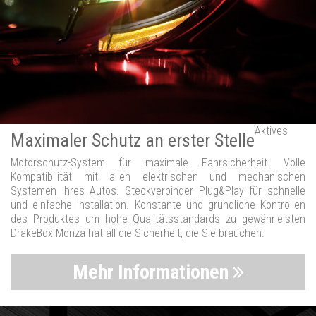
Aktives
Maximaler Schutz an erster Stelle
Motorschutz-System für maximale Fahrsicherheit. Volle
Kompatibilität mit allen elektrischen und mechanischen
Systemen Ihres Autos. Steckverbinder Plug&Play für schnelle
und einfache Installation. Konstante und gründliche Kontrollen
des Produktes um hohe Qualitätsstandards zu gewährleisten
DrakeBox Monza hat all die Sicherheit, die Sie brauchen.
Mehr Informationen