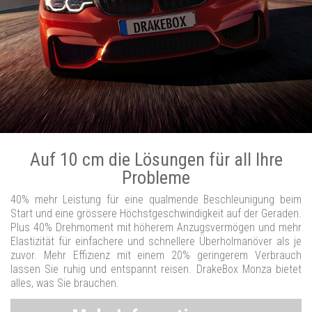
Auf 10 cm die Lösungen für all Ihre
Probleme
40% mehr Leistung für eine qualmende Beschleunigung beim
Start und eine grössere Höchstgeschwindigkeit auf der Geraden.
Plus 40% Drehmoment mit höherem Anzugsvermögen und mehr
Elastizität für einfachere und schnellere Überholmanöver als je
zuvor. Mehr Effizienz mit einem 20% geringerem Verbrauch
lassen Sie ruhig und entspannt reisen. DrakeBox Monza bietet
alles, was Sie brauchen.