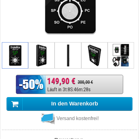
149,90 €
300,00 €
Läuft in
3
t
:
8
S
:
46
m
:
27
s
In den Warenkorb
Versand kostenfrei!