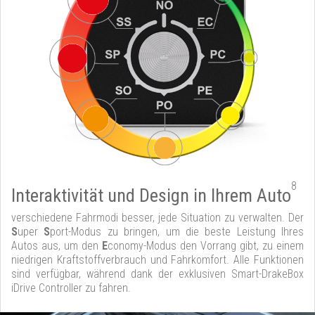
8
Interaktivität und Design in Ihrem Auto
verschiedene Fahrmodi besser, jede Situation zu verwalten. Der
S
uper
S
port-Modus zu bringen, um die beste Leistung Ihres
Autos aus, um den
E
conomy-Modus den Vorrang gibt, zu einem
niedrigen Kraftstoffverbrauch und Fahrkomfort. Alle Funktionen
sind verfügbar, während dank der exklusiven Smart-DrakeBox
iDrive Controller zu fahren.