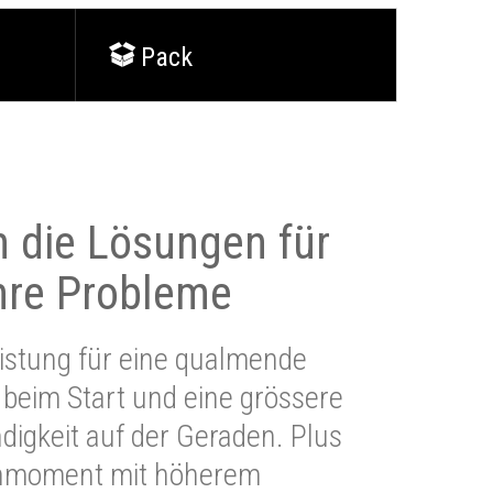
Pack
 die Lösungen für
Ihre Probleme
stung für eine qualmende
beim Start und eine grössere
igkeit auf der Geraden. Plus
hmoment mit höherem