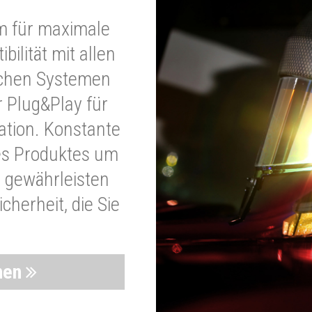
m für maximale
bilität mit allen
schen Systemen
r Plug&Play für
lation. Konstante
es Produktes um
 gewährleisten
cherheit, die Sie
nen