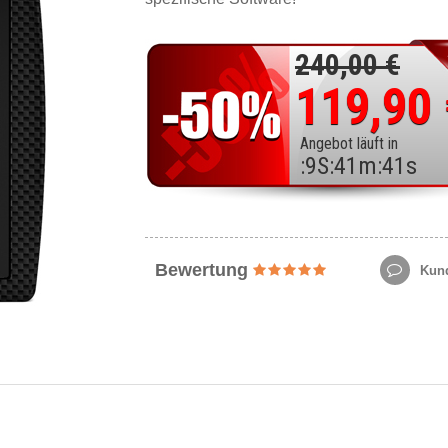
240,00 €
119,90
Angebot läuft in
:
9
S
:
41
m
:
39
s
Bewertung
Kund