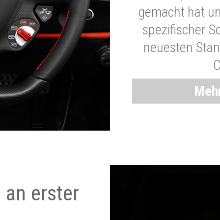
gemacht hat und
spezifischer S
neuesten Stand
C
Mehr
 an erster