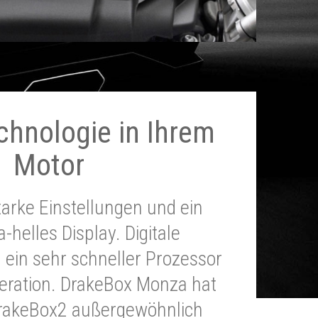
chnologie in Ihrem
Motor
tarke Einstellungen und ein
a-helles Display. Digitale
 ein sehr schneller Prozessor
neration. DrakeBox Monza hat
DrakeBox2 außergewöhnlich