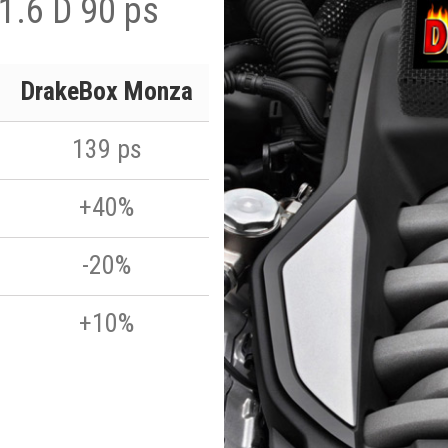
1.6 D 90 ps
DrakeBox Monza
139 ps
+40%
-20%
+10%