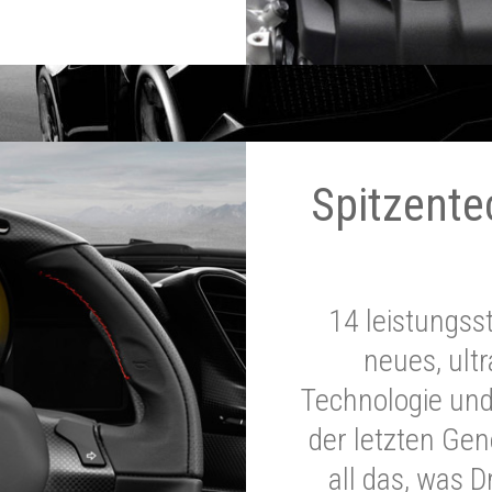
Spitzente
14 leistungss
neues, ultr
Technologie und
der letzten Ge
all das, was 