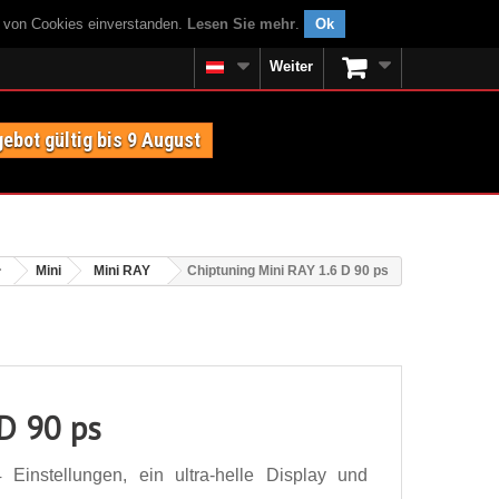
g von Cookies einverstanden.
Lesen Sie mehr
.
Ok
Weiter
ebot gültig bis 9 August
Mini
Mini RAY
Chiptuning Mini RAY 1.6 D 90 ps
 D 90 ps
instellungen, ein ultra-helle Display und