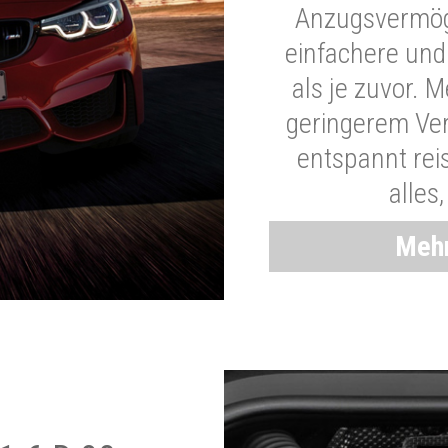
Anzugsvermöge
einfachere und
als je zuvor. 
geringerem Ver
entspannt rei
alles
Mehr