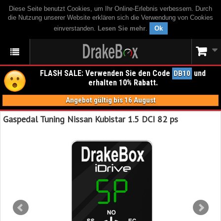
Diese Seite benutzt Cookies, um Ihr Online-Erlebnis verbessern. Durch
die Nutzung unserer Website erklären sich die Verwendung von Cookies
einverstanden.
Lesen Sie mehr
.
Ok
FLASH SALE: Verwenden Sie den Code
und
DB10
erhalten 10% Rabatt.
Angebot gültig bis 16 August
Gaspedal Tuning Nissan Kubistar 1.5 DCI 82 ps