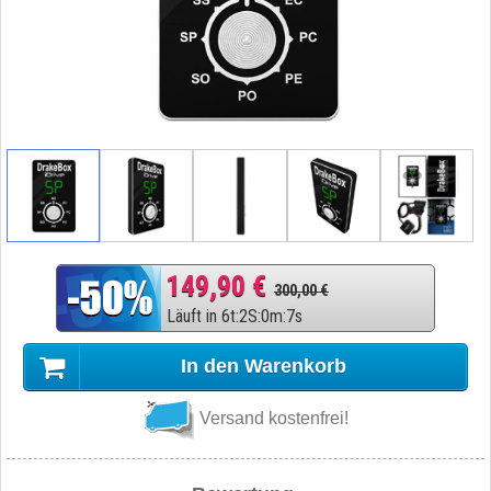
149,90 €
300,00 €
Läuft in
6
t
:
2
S
:
0
m
:
6
s
In den Warenkorb
Versand kostenfrei!