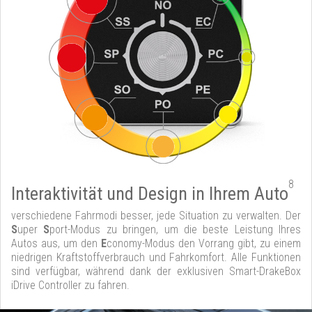
8
Interaktivität und Design in Ihrem Auto
verschiedene Fahrmodi besser, jede Situation zu verwalten. Der
S
uper
S
port-Modus zu bringen, um die beste Leistung Ihres
Autos aus, um den
E
conomy-Modus den Vorrang gibt, zu einem
niedrigen Kraftstoffverbrauch und Fahrkomfort. Alle Funktionen
sind verfügbar, während dank der exklusiven Smart-DrakeBox
iDrive Controller zu fahren.