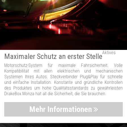
Aktives
Maximaler Schutz an erster Stelle
Motorschutz-System für maximale Fahrsicherheit. Volle
Kompatibilität mit allen elektrischen und mechanischen
Systemen Ihres Autos. Steckverbinder Plug&Play für schnelle
und einfache Installation. Konstante und gründliche Kontrollen
des Produktes um hohe Qualitätsstandards zu gewährleisten
DrakeBox Monza hat all die Sicherheit, die Sie brauchen.
Mehr Informationen