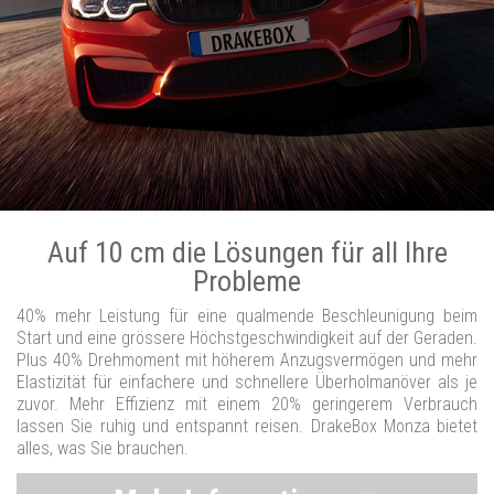
Auf 10 cm die Lösungen für all Ihre
Probleme
40% mehr Leistung für eine qualmende Beschleunigung beim
Start und eine grössere Höchstgeschwindigkeit auf der Geraden.
Plus 40% Drehmoment mit höherem Anzugsvermögen und mehr
Elastizität für einfachere und schnellere Überholmanöver als je
zuvor. Mehr Effizienz mit einem 20% geringerem Verbrauch
lassen Sie ruhig und entspannt reisen. DrakeBox Monza bietet
alles, was Sie brauchen.