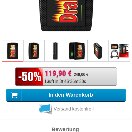
119,90 €
240,00 €
Läuft in
3
t
:
4
S
:
36
m
:
29
s
In den Warenkorb
Versand kostenfrei!
Bewertung