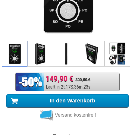
149,90 €
300,00 €
Läuft in
2
t
:
17
S
:
36
m
:
22
s
In den Warenkorb
Versand kostenfrei!