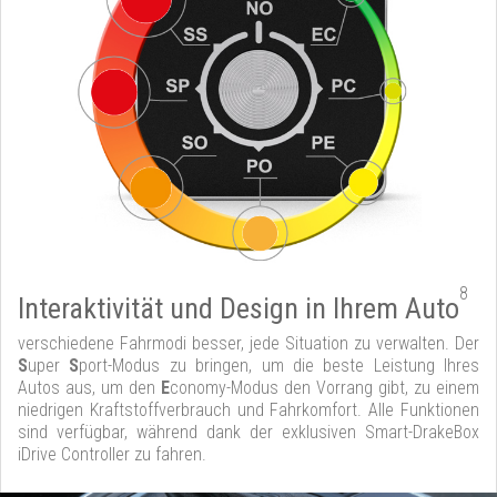
8
Interaktivität und Design in Ihrem Auto
verschiedene Fahrmodi besser, jede Situation zu verwalten. Der
S
uper
S
port-Modus zu bringen, um die beste Leistung Ihres
Autos aus, um den
E
conomy-Modus den Vorrang gibt, zu einem
niedrigen Kraftstoffverbrauch und Fahrkomfort. Alle Funktionen
sind verfügbar, während dank der exklusiven Smart-DrakeBox
iDrive Controller zu fahren.