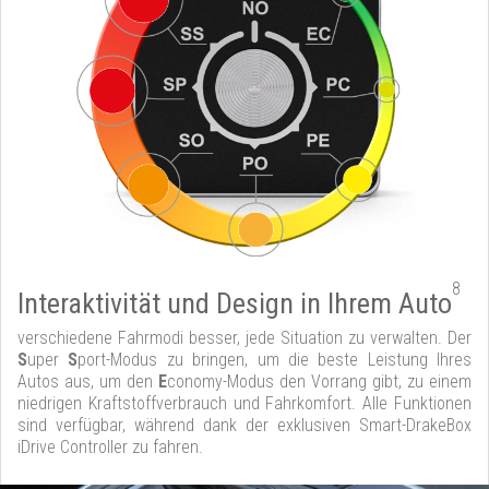
8
Interaktivität und Design in Ihrem Auto
verschiedene Fahrmodi besser, jede Situation zu verwalten. Der
S
uper
S
port-Modus zu bringen, um die beste Leistung Ihres
Autos aus, um den
E
conomy-Modus den Vorrang gibt, zu einem
niedrigen Kraftstoffverbrauch und Fahrkomfort. Alle Funktionen
sind verfügbar, während dank der exklusiven Smart-DrakeBox
iDrive Controller zu fahren.