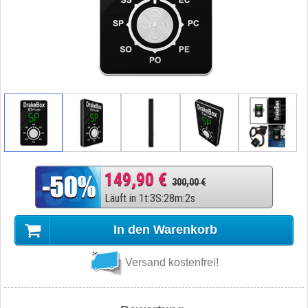
149,90 €
300,00 €
Läuft in
1
t
:
3
S
:
28
m
:
1
s
In den Warenkorb
Versand kostenfrei!