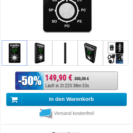
149,90 €
300,00 €
Läuft in
2
t
:
22
S
:
38
m
:
52
s
In den Warenkorb
Versand kostenfrei!