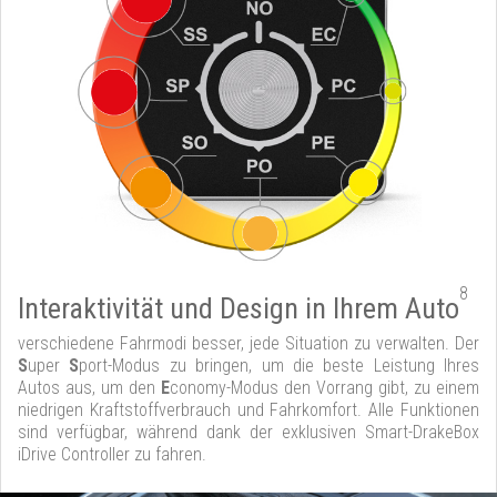
8
Interaktivität und Design in Ihrem Auto
verschiedene Fahrmodi besser, jede Situation zu verwalten. Der
S
uper
S
port-Modus zu bringen, um die beste Leistung Ihres
Autos aus, um den
E
conomy-Modus den Vorrang gibt, zu einem
niedrigen Kraftstoffverbrauch und Fahrkomfort. Alle Funktionen
sind verfügbar, während dank der exklusiven Smart-DrakeBox
iDrive Controller zu fahren.