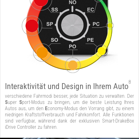
8
Interaktivität und Design in Ihrem Auto
verschiedene Fahrmodi besser, jede Situation zu verwalten. Der
S
uper
S
port-Modus zu bringen, um die beste Leistung Ihres
Autos aus, um den
E
conomy-Modus den Vorrang gibt, zu einem
niedrigen Kraftstoffverbrauch und Fahrkomfort. Alle Funktionen
sind verfügbar, während dank der exklusiven Smart-DrakeBox
iDrive Controller zu fahren.