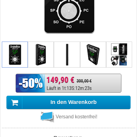
149,90 €
300,00 €
Läuft in
1
t
:
13
S
:
12
m
:
22
s
In den Warenkorb
Versand kostenfrei!